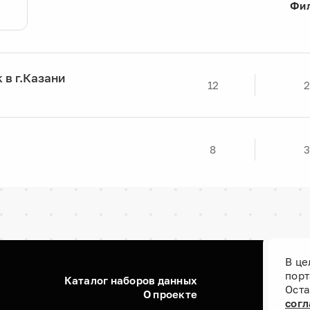
Фи
 в г.Казани
12
8
В це
порт
Каталог наборов данных
Оста
О проекте
согл