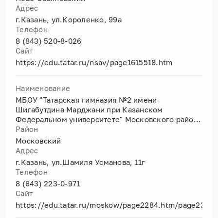
Адрес
г.Казань, ул.Короленко, 99а
Телефон
8 (843) 520-8-026
Сайт
https://edu.tatar.ru/nsav/page1615518.htm
Наименование
МБОУ "Татарская гимназия №2 имени
Шигабутдина Марджани при Казанском
Федеральном университете" Московского района
г.Казани (дошкольное отделение)
Район
Московский
Адрес
г.Казань, ул.Шамиля Усманова, 11г
Телефон
8 (843) 223-0-971
Сайт
https://edu.tatar.ru/moskow/page2284.htm/page2310